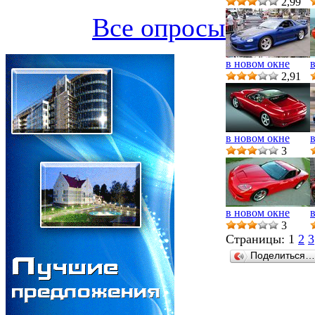
2,99
Все опросы
в новом окне
2,91
в новом окне
3
в новом окне
3
Страницы:
1
2
3
Поделиться…