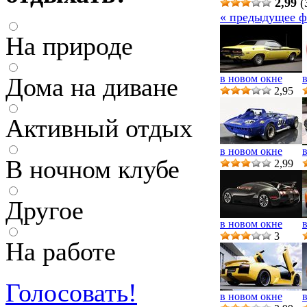
2,99
(
« предыдущее ф
На природе
Дома на диване
в новом окне
2,95
Активный отдых
в новом окне
В ночном клубе
2,99
Другое
в новом окне
3
На работе
Голосовать!
в новом окне