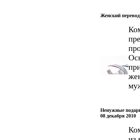
Женский перевод
Ко
пр
про
Ос
при
жен
му
Ненужные подарк
08 декабря 2010
Ком
из