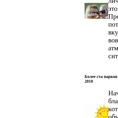
ли
это
Пр
пот
вку
вов
ат
сит
Более ста парков
2010
Нач
бл
кот
объ