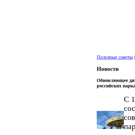
Полезные советы
|
Новости
Обновляющее диз
российских парк
С 1
со
со
пар