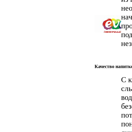
нео
на
пр
под
не
Качество напитко
С 
сл
вод
без
пот
по