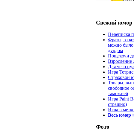
Свежий юмор
Переписка п
Фразы, за к
можно было 
дурдом
Пощекочи д
Взросление 
Для чего ну
Игра Тетрис
Страховой 
Товары, вы
свободное о
таможней
Игра Paint B
страшно)
Игра в метк
Весь юмор 
Фото