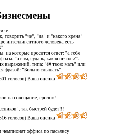
Бизнесмены
ике.
, говорить "че", "да" и "какого хрена"
аре интеллигентного человека есть
".
, на которые просится ответ: "а тебя
фраза: "а вам, сударь, какая печаль?".
х выражений, типа: "ё# твою мать" или
ся фразой: "Больно слышать".
601 голосов)
Ваша оценка
ков на совещание, срочно!
ссников", так быстрей будет!!!
616 голосов)
Ваша оценка
 чемпионат оффиса по пасьянсу