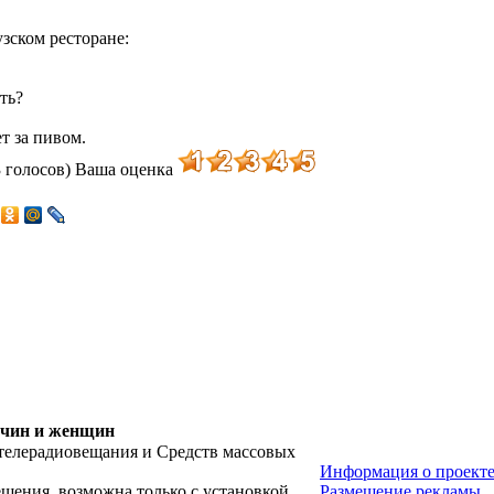
зском ресторане:
ть?
т за пивом.
 голосов)
Ваша оценка
жчин и женщин
 телерадиовещания и Средств массовых
Информация о проекте
ещения, возможна только с установкой
Размещение рекламы