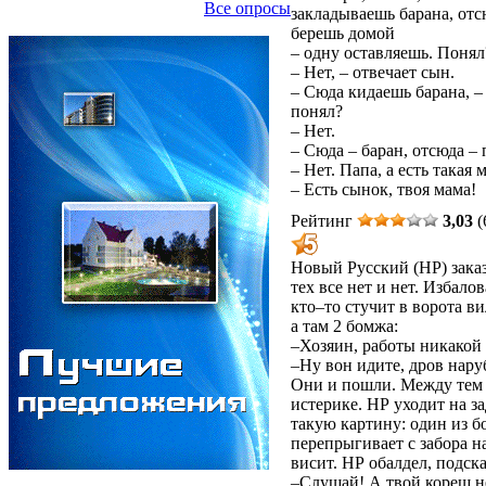
Все опросы
закладываешь барана, отс
берешь домой
– одну оставляешь. Понял
– Нет, – отвечает сын.
– Сюда кидаешь барана, –
понял?
– Нет.
– Сюда – баран, отсюда –
– Нет. Папа, а есть такая
– Есть сынок, твоя мама!
Рейтинг
3,03
(
Новый Русский (НР) заказ
тех все нет и нет. Избало
кто–то стучит в ворота 
а там 2 бомжа:
–Хозяин, работы никакой 
–Ну вон идите, дров нару
Они и пошли. Между тем в
истерике. НР уходит на з
такую картину: один из б
перепрыгивает с забора на
висит. НР обалдел, подск
–Слушай! А твой кореш не