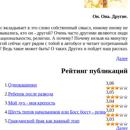
Он. Она. Другие.
с вкладывает в это слово собственный смысл, никому иному не
ывались, кто он - другой? Очень часто другими являются люди
национальности, религии. А почему? Почему нельзя на минутку
угой сейчас едет рядом с тобой в автобусе и читает потрепанный
Ведь такое может быть! О таких Других и пойдет наш рассказ.
Далее
Рейтинг публикаций
3,06
1.
Однокашники
3,05
2.
Ребенок после развода
3,04
3.
Мой дух - моя крепость
3,03
4.
Шесть типов начальников или Босс боссу - рознь
3,03
5.
Гражданский брак как важный этап
Далее