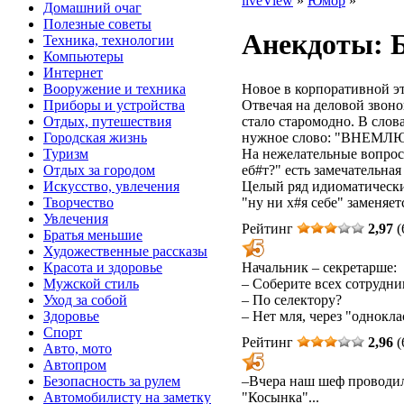
liveView
»
Юмор
»
Домашний очаг
Полезные советы
Анекдоты: 
Техника, технологии
Компьютеры
Интернет
Новое в корпоративной эт
Вооружение и техника
Отвечая на деловой звонок
Приборы и устройства
стало старомодно. В слов
Отдых, путешествия
нужное слово: "ВНЕМЛЮ
Городская жизнь
На нежелательные вопросы
Туризм
еб#т?" есть замечательная 
Отдых за городом
Целый ряд идиоматически
Искусство, увлечения
"ну ни х#я себе" заменяет
Творчество
Увлечения
Рейтинг
2,97
(
Братья меньшие
Художественные рассказы
Начальник – секретарше:
Красота и здоровье
– Соберите всех сотрудни
Мужской стиль
– По селектору?
Уход за собой
– Нет мля, через "однокла
Здоровье
Спорт
Рейтинг
2,96
(
Авто, мото
Автопром
–Вчера наш шеф проводил
Безопасность за рулем
"Косынка"...
Автомобилисту на заметку