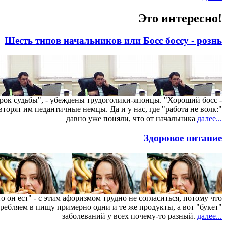
Это интересно!
Шесть типов начальников или Босс боссу - рознь
рок судьбы", - убеждены трудоголики-японцы. "Хороший босс -
вторят им педантичные немцы. Да и у нас, где "работа не волк:"
давно уже поняли, что от начальника
далее...
Здоровое питание
что он ест" - с этим афоризмом трудно не согласиться, потому что
ребляем в пищу примерно одни и те же продукты, а вот "букет"
заболеваний у всех почему-то разный.
далее...