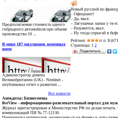
Новый русский во францу
– Официант!
– Да, мьсе.
– Лягушачьи лапки у тя ес
Предполагаемая стоимость одного
– Разумеется, мьсе.
гибридного автомобиля при объеме
– Ну тогда спрыгай в буфе
производства 10 ...
Рейтинг
3
(673
В мире 187 миллионов доменных
Страницы:
1
2
имен
Поделиться…
Администратор домена
Великобритании (UK) - Nominet -
опубликовал отчет о развитии ...
Все новости
Анекдоты: Бизнесмены
liveView - информационно-развлекательный портал для му
Журнал зарегистрирован в Министерстве РФ по делам печати,
коммуникаций ПИ № 77-12130.
Перепечатка материалов, независимо от их формы и даты разм