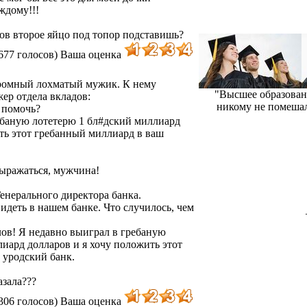
ждому!!!
сов второе яйцо под топор подставишь?
677 голосов)
Ваша оценка
громный лохматый мужик. К нему
"Высшее образовани
ер отдела вкладов:
никому не помешал
 помочь?
ебаную лотетерю 1 бл#дский миллиард
ть этот гребанный миллиард в ваш
выражаться, мужчина!
Генерального директора банка.
идеть в нашем банке. Что случилось, чем
лов! Я недавно выиграл в гребаную
иард долларов и я хочу положить этот
 уродский банк.
азала???
306 голосов)
Ваша оценка