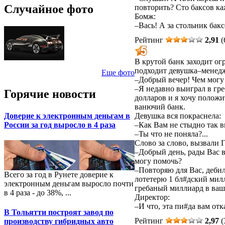
Случайное фото
повторить? Сто баксов ка
Бомж:
–Вась! А за стольник бак
Рейтинг
2,91
(
В крутой банк заходит о
подходит девушка–менедж
Еще фото
–Добрый вечер! Чем могу
–Я недавно выиграл в гр
Горячие новости
долларов и я хочу положи
ванючий банк.
Доверие к электронным деньгам в
Девушка вся покраснела:
России за год выросло в 4 раза
–Как Вам не стыдно так 
–Ты что не поняла?...
Слово за слово, вызвали 
–Добрый день, рады Вас в
могу помочь?
–Повторяю для Вас, деби
Всего за год в Рунете доверие к
лотетерю 1 бл#дский милл
электронным деньгам выросло почти
гребаный миллиард в ваш
в 4 раза - до 38%, ...
Директор:
–И что, эта пи#да вам отк
В Тольятти построят завод по
Рейтинг
2,97
(
производству гибридных авто