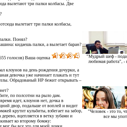
юда вылетают три палки колбасы. Две
?
 отсюда вылетает три палки колбасы,
 палки. Понял?
 машина: кидаешь палки, а вылетает баран?
"Мудрый шеф - пода
655 голосов)
Ваша оценка
любимая работа", - 
ал клоунов на день рождения дочурки, а
ваная девочка уже начинает плакать и тут
виллы. Обрадованый НР бежит открывать –
нет?
бите, по полсотни на рыло дам.
ремя идет, клоунов нет, дочка в
адний двор, подальше от воплей и видит
омжей крутит кульбиты, взбегает на забор,
"Человек - это то, 
 дерево, вцепляется в ветку зубами и
все мы упот
акивает ко второму бомжу:
 мог бы все это для моей дочки