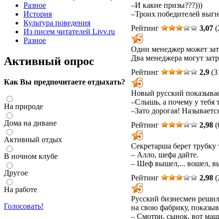
–И какие призы???)))
Разное
–Троих победителей выгн
История
Культура поведения
Рейтинг
3,07
(
Из писем читателей Livv.ru
Разное
Один менеджер может затр
Два менеджера могут затр
Активный опрос
Рейтинг
2,9
(3
Как Вы предпочитаете отдыхать?
Новый русский показывает
–Слышь, а почему у тебя 
На природе
–Зато дорогая! Называется 
Дома на диване
Рейтинг
2,98
(
Активный отдых
Секретарша берет трубку 
– Алло, шефа дайте.
В ночном клубе
– Шеф вышел,... вошел, в
Другое
Рейтинг
2,98
(
На работе
Русский бизнесмен решил 
Голосовать!
на свою фабрику, показыв
– Смотри, сынок, вот маш