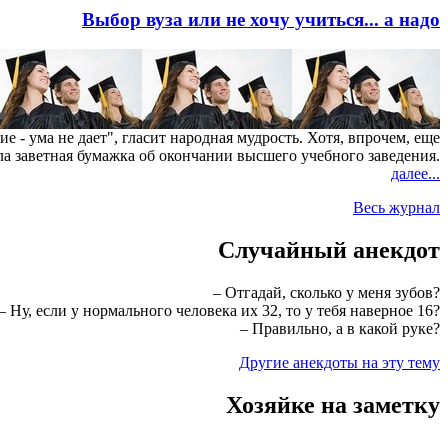
Выбор вуза или не хочу учиться... а надо
е - ума не дает", гласит народная мудрость. Хотя, впрочем, еще
а заветная бумажка об окончании высшего учебного заведения.
далее...
Весь журнал
Случайный анекдот
– Отгадай, сколько у меня зубов?
– Ну, если у нормального человека их 32, то у тебя наверное 16?
– Правильно, а в какой руке?
Другие анекдоты на эту тему
Хозяйке на заметку