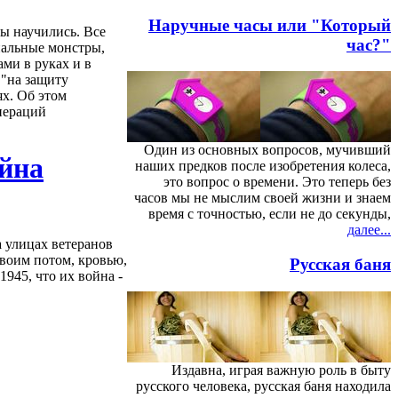
Наручные часы или "Который
ты научились. Все
час?"
ональные монстры,
ми в руках и в
"на защиту
ях. Об этом
пераций
Один из основных вопросов, мучивший
ойна
наших предков после изобретения колеса,
это вопрос о времени. Это теперь без
часов мы не мыслим своей жизни и знаем
время с точностью, если не до секунды,
далее...
а улицах ветеранов
своим потом, кровью,
Русская баня
1945, что их война -
Издавна, играя важную роль в быту
русского человека, русская баня находила