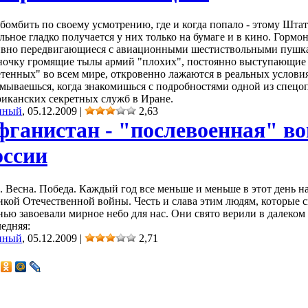
бомбить по своему усмотрению, где и когда попало - этому Шта
льное гладко получается у них только на бумаге и в кино. Горм
ивно передвигающиеся с авиационными шестиствольными пушка
ночку громящие тылы армий "плохих", постоянно выступающие 
тенных" во всем мире, откровенно лажаются в реальных услови
умываешься, когда знакомишься с подробностями одной из спецо
риканских секретных служб в Иране.
нный
, 05.12.2009
|
2,63
фганистан - "послевоенная" в
оссии
 Весна. Победа. Каждый год все меньше и меньше в этот день н
кой Отечественной войны. Честь и слава этим людям, которые 
ью завоевали мирное небо для нас. Они свято верили в далеком 
едняя:
нный
, 05.12.2009
|
2,71