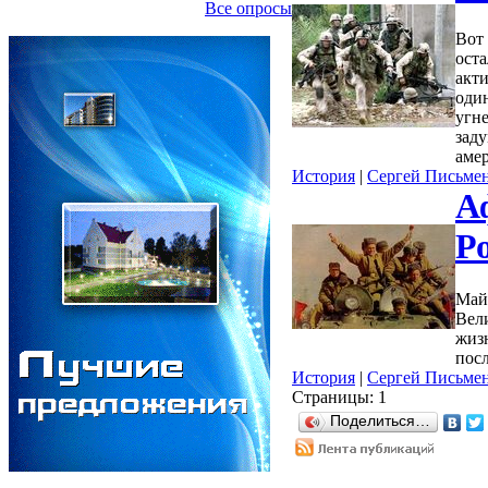
Все опросы
Вот 
оста
акт
оди
угне
зад
аме
История
|
Сергей Письме
А
Р
Май.
Вели
жизн
посл
История
|
Сергей Письме
Страницы:
1
Поделиться…