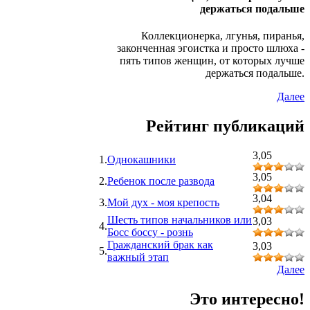
держаться подальше
Коллекционерка, лгунья, пиранья,
законченная эгоистка и просто шлюха -
пять типов женщин, от которых лучше
держаться подальше.
Далее
Рейтинг публикаций
3,05
1.
Однокашники
3,05
2.
Ребенок после развода
3,04
3.
Мой дух - моя крепость
Шесть типов начальников или
3,03
4.
Босс боссу - рознь
Гражданский брак как
3,03
5.
важный этап
Далее
Это интересно!