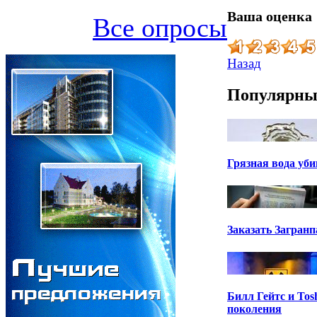
Ваша оценка
Все опросы
Назад
Популярные
Грязная вода уб
Заказать Загранп
Билл Гейтс и Tos
поколения