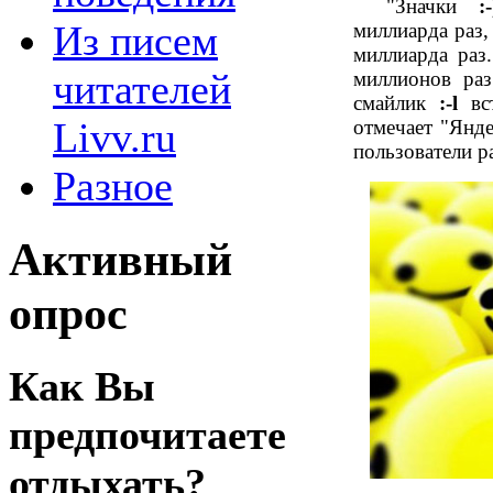
"Значки
:-
Из писем
миллиарда раз,
миллиарда раз
читателей
миллионов ра
смайлик
:-l
вст
Livv.ru
отмечает "Янде
пользователи р
Разное
Активный
опрос
Как Вы
предпочитаете
отдыхать?