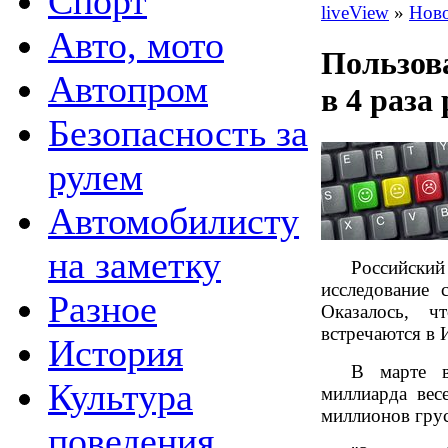
Спорт
liveView
»
Нов
Авто, мото
Пользов
Автопром
в 4 раза
Безопасность за
рулем
Автомобилисту
на заметку
Российс
исследование 
Разное
Оказалось, ч
встречаются в 
История
В марте в
Культура
миллиарда вес
миллионов гру
поведения