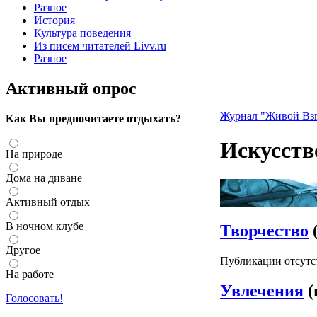
Разное
История
Культура поведения
Из писем читателей Livv.ru
Разное
Активный опрос
Журнал "Живой Взг
Как Вы предпочитаете отдыхать?
Искусств
На природе
Дома на диване
Активный отдых
В ночном клубе
Творчество
Другое
Публикации отсутс
На работе
Увлечения
(
Голосовать!