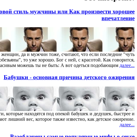
овой стиль мужчины или Как произвести хорошее
впечатление
женщин, да и мужчин тоже, считают, что если последние "чуть
безьяны", то уже хорошо. Бог с ней, с красотой. Как говорится,
асивым можешь ты не быть: А вот одеться подобающим
далее...
Бабушки - основная причина детского ожирения
и, которые находятся под опекой бабушек и дедушек, быстрее и
ют лишний вес, которое также известно, как детское ожирение.
далее...
Разоблачены самые популярные мифы о сексе