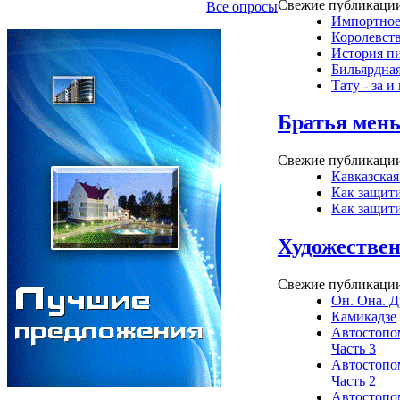
Свежие публикации
Все опросы
Импортное
Королевств
История пи
Бильярдная
Тату - за и
Братья мен
Свежие публикации
Кавказская
Как защити
Как защити
Художестве
Свежие публикации
Он. Она. Д
Камикадзе
Автостопом
Часть 3
Автостопом
Часть 2
Автостопом