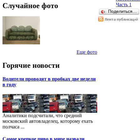
Случайное фото
Часть 1
Поделиться…
Еще фото
Горячие новости
Водители проводят в пробках две недели
в году
Аналитики подсчитали, что средний
московский автовладелец, которому ехать
полчаса ...
Самое крепкое пиво в мире назвали