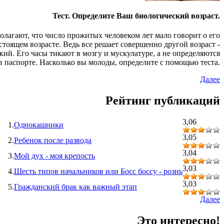
Тест. Определите Ваш биологический возраст.
олагают, что число прожитых человеком лет мало говорит о его
стоящем возрасте. Ведь все решает совершенно другой возраст -
кий. Его часы тикают в мозгу и мускулатуре, а не определяются
в паспорте. Насколько вы молоды, определите с помощью теста.
Далее
Рейтинг публикаций
3,06
1.
Однокашники
3,05
2.
Ребенок после развода
3,04
3.
Мой дух - моя крепость
3,03
4.
Шесть типов начальников или Босс боссу - рознь
3,03
5.
Гражданский брак как важный этап
Далее
Это интересно!