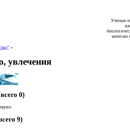
Ученые п
на
биологичес
записью 
ляд"
»
о, увлечения
(всего 0)
твуют.
всего 9)