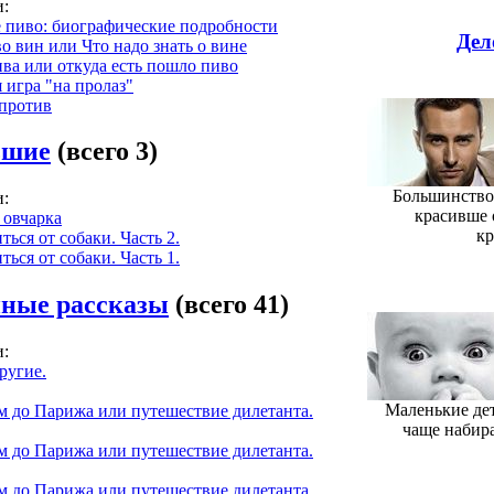
:
 пиво: биографические подробности
Дел
о вин или Что надо знать о вине
ва или откуда есть пошло пиво
 игра "на пролаз"
 против
ьшие
(всего 3)
Большинство 
:
красивше о
 овчарка
кр
ться от собаки. Часть 2.
ться от собаки. Часть 1.
нные рассказы
(всего 41)
:
ругие.
Маленькие дет
 до Парижа или путешествие дилетанта.
чаще набира
 до Парижа или путешествие дилетанта.
 до Парижа или путешествие дилетанта.