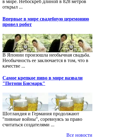
в мире. Небоскреб длиной в 828 метров
открыл ...
Впервые в мире свадебную церемонию
провел робот
В Японии произошла необычная свадьба.
Необычность ее заключается в том, что в
качестве ...
Самое крепкое пиво в мире назвали
"Потопи Бисмарк"
Шотландия и Германия продолжают
"пивные войны", соревнуясь за право
считаться создателями ...
Все новости