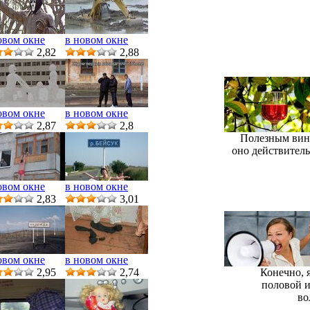
овом окне
в новом окне
2,82
2,88
овом окне
в новом окне
2,87
2,8
Полезным вино 
оно действитель
овом окне
в новом окне
2,83
3,01
овом окне
в новом окне
Конечно, 
2,95
2,74
половой и
во