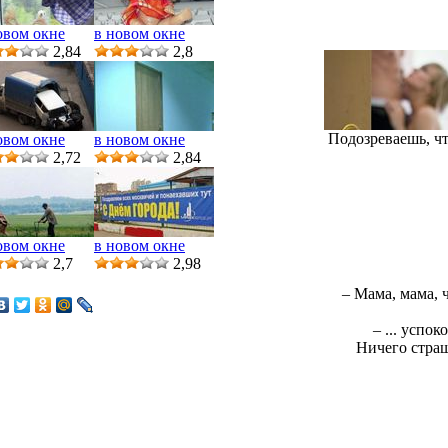
овом окне
в новом окне
2,84
2,8
Подозреваешь, чт
овом окне
в новом окне
2,72
2,84
овом окне
в новом окне
2,7
2,98
– Мама, мама, ч
– ... успо
Ничего страш