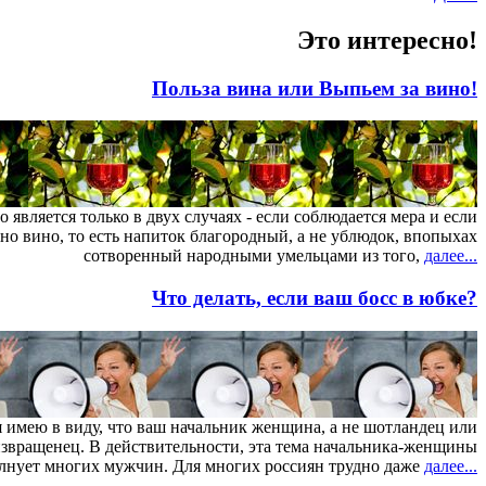
Это интересно!
Польза вина или Выпьем за вино!
является только в двух случаях - если соблюдается мера и если
но вино, то есть напиток благородный, а не ублюдок, впопыхах
сотворенный народными умельцами из того,
далее...
Что делать, если ваш босс в юбке?
я имею в виду, что ваш начальник женщина, а не шотландец или
звращенец. В действительности, эта тема начальника-женщины
лнует многих мужчин. Для многих россиян трудно даже
далее...