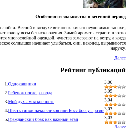
Особенности знакомства в весенний период
а любви. Весной в воздухе витают какие-то неуловимые запахи,
ат голову всем без исключения. Зимой ароматы страсти плотно
ся многослойной одеждой, чувства замерзают на ветру, а когда
вское солнышко начинает улыбаться, они, наконец, вырываются
наружу.
Далее
Рейтинг публикаций
3,06
1.
Однокашники
3,05
2.
Ребенок после развода
3,04
3.
Мой дух - моя крепость
3,03
4.
Шесть типов начальников или Босс боссу - рознь
3,03
5.
Гражданский брак как важный этап
Далее