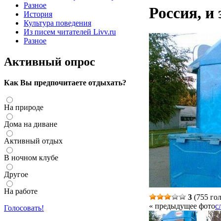
Разное
Россия, и 
История
Культура поведения
Из писем читателей Livv.ru
Разное
Активный опрос
Как Вы предпочитаете отдыхать?
На природе
Дома на диване
Активный отдых
В ночном клубе
Другое
На работе
3
(755 го
« предыдущее фото
с
Голосовать!