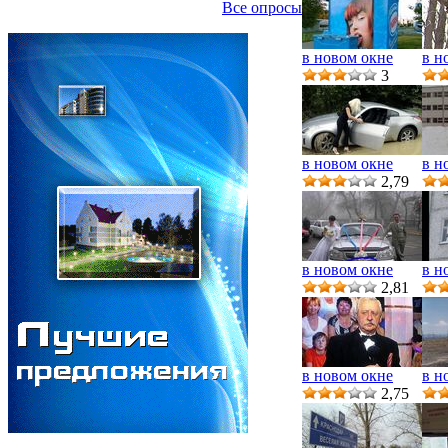
Все опросы
в новом окне
в н
3
в новом окне
в н
2,79
в новом окне
в н
2,81
в новом окне
в н
2,75