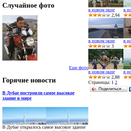
Случайное фото
в новом окне
в н
2,94
в новом окне
в н
3
Еще фото
в новом окне
в н
2,88
Горячие новости
Страницы:
1
2
Поделиться…
В Дубае построили самое высокое
здание в мире
В Дубае открылось самое высокое здание