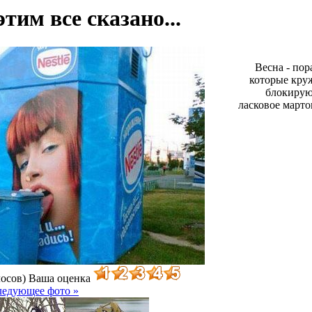
этим все сказано...
Весна - пор
которые круж
блокируют
ласковое марто
лосов)
Ваша оценка
ледующее фото »