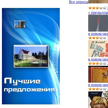
Все опросы
« предыдущ
в новом ок
в новом ок
в новом ок