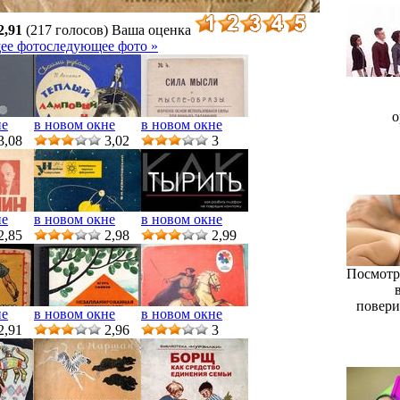
2,91
(217 голосов)
Ваша оценка
ее фото
следующее фото »
о
не
в новом окне
в новом окне
3,08
3,02
3
не
в новом окне
в новом окне
2,85
2,98
2,99
Посмотри
повери
не
в новом окне
в новом окне
2,91
2,96
3