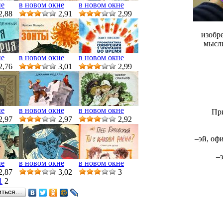
не
в новом окне
в новом окне
2,88
2,91
2,99
изобре
мысли
не
в новом окне
в новом окне
2,76
3,01
2,99
не
в новом окне
в новом окне
При
2,97
2,97
2,92
–эй, офи
–
не
в новом окне
в новом окне
2,87
3,02
3
1
2
иться…