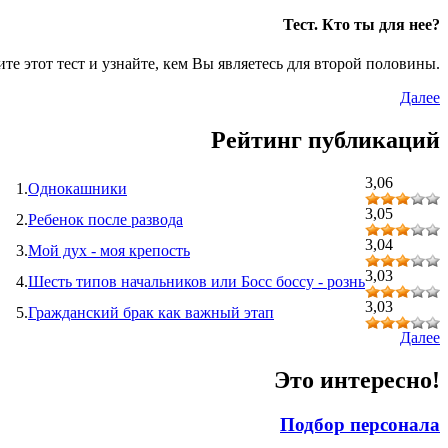
Тест. Кто ты для нее?
те этот тест и узнайте, кем Вы являетесь для второй половины.
Далее
Рейтинг публикаций
3,06
1.
Однокашники
3,05
2.
Ребенок после развода
3,04
3.
Мой дух - моя крепость
3,03
4.
Шесть типов начальников или Босс боссу - рознь
3,03
5.
Гражданский брак как важный этап
Далее
Это интересно!
Подбор персонала