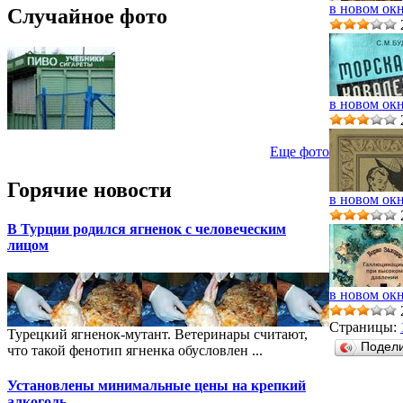
в новом ок
Случайное фото
в новом ок
Еще фото
Горячие новости
в новом ок
В Турции родился ягненок с человеческим
лицом
в новом ок
Страницы:
Турецкий ягненок-мутант. Ветеринары считают,
Подел
что такой фенотип ягненка обусловлен ...
Установлены минимальные цены на крепкий
алкоголь