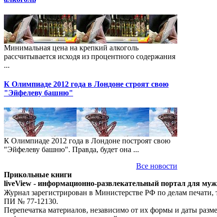
Минимальная цена на крепкий алкоголь
рассчитывается исходя из процентного содержания
...
К Олимпиаде 2012 года в Лондоне строят свою
"Эйфелеву башню"
К Олимпиаде 2012 года в Лондоне построят свою
"Эйфелеву башню". Правда, будет она ...
Все новости
Прикольные книги
liveView - информационно-развлекательный портал для му
Журнал зарегистрирован в Министерстве РФ по делам печати,
ПИ № 77-12130.
Перепечатка материалов, независимо от их формы и даты разм