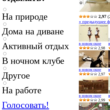
На природе
2,97
(
« предыдущее ф
Дома на диване
Активный отдых
в новом окне
2,98
В ночном клубе
в новом окне
Другое
2,97
На работе
в новом окне
2,99
Голосовать!