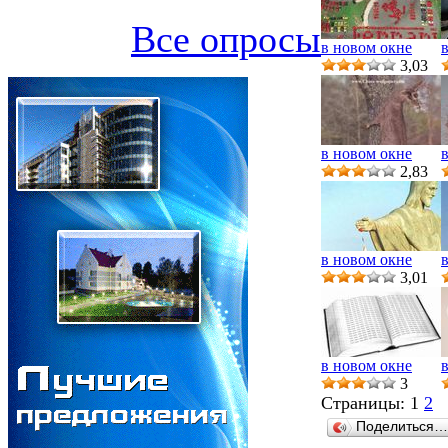
Все опросы
в новом окне
3,03
в новом окне
2,83
в новом окне
3,01
в новом окне
3
Страницы:
1
2
Поделиться…