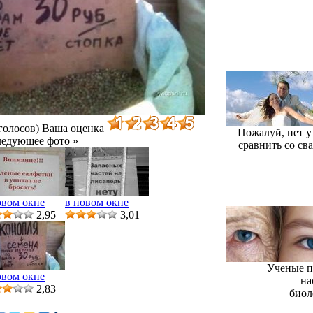
голосов)
Ваша оценка
Пожалуй, нет у
ледующее фото »
сравнить со св
овом окне
в новом окне
2,95
3,01
Ученые п
овом окне
на
2,83
биол