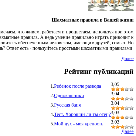
Шахматные правила в Вашей жизни
мечаем, что живем, работаем и процветаем, используя при этом
ахматные правила. А ведь умение правильно играть приводит к
ановитесь обеспеченным человеком, имеющим друзей, семью. Но
чь? Ответ есть - пользуйтесь простыми шахматными правилами.
Далее
Рейтинг публикаций
3,05
1.
Ребенок после развода
3,04
2.
Однокашники
3,04
3.
Русская баня
3,03
4.
Тест. Хороший ли ты отец?
3,03
5.
Мой дух - моя крепость
Далее