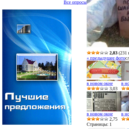
Все опросы
2,83
(231 
« предыдущее фото
с
в новом окне
в н
3,03
в новом окне
в н
2,75
Страницы:
1