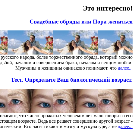
Это интересно!
Свадебные обряды или Пора жениться
 русского народа, более торжественного обряда, который можно
адьбой, началом и совершением брака, началом и венцом любви.
Мужчины и женщины одинаково понимают, что
далее...
Тест. Определите Ваш биологический возраст.
олагают, что число прожитых человеком лет мало говорит о его
стоящем возрасте. Ведь все решает совершенно другой возраст -
огический. Его часы тикают в мозгу и мускулатуре, а не
далее...