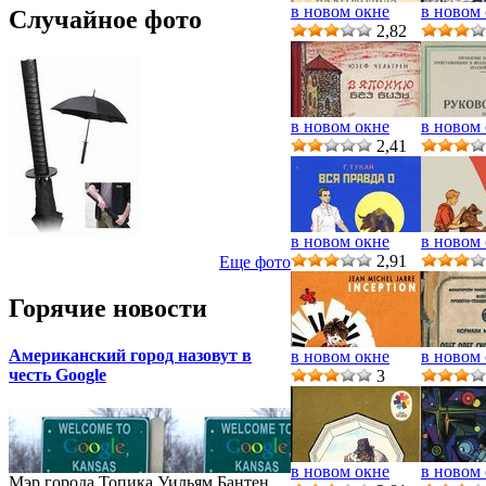
в новом окне
в новом
Случайное фото
2,82
в новом окне
в новом
2,41
в новом окне
в новом
2,91
Еще фото
Горячие новости
Американский город назовут в
в новом окне
в новом
честь Google
3
в новом окне
в новом
Мэр города Топика Уильям Бантен