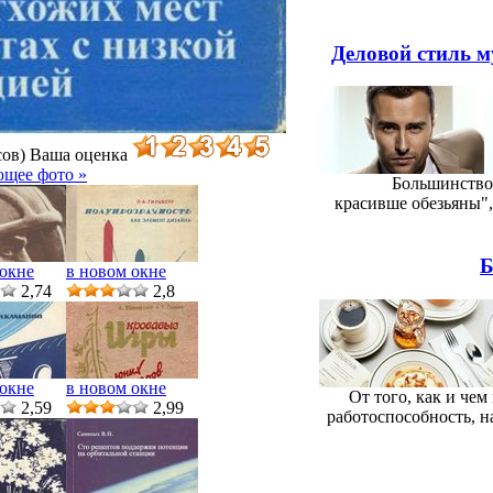
Деловой стиль м
сов)
Ваша оценка
ющее фото »
Большинство 
красивше обезьяны",
Б
 окне
в новом окне
2,74
2,8
 окне
в новом окне
От того, как и че
2,59
2,99
работоспособность, н