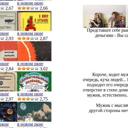
 окне
в новом окне
2,67
2,66
Представьте себе ры
 окне
в новом окне
деньгами - Вы с
2,93
2,87
 окне
в новом окне
2,84
3,02
Короче, ходит муж
очередь, куча людей...
подходит его очеред
отверстие в стене дом
 окне
в новом окне
мужик, естественно, 
2,97
2,75
Мужик с мыслями
другой стороны ниче
 окне
в новом окне