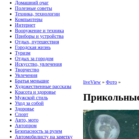
Домашний очаг
Полезные советы
Техника, технологии
Компьютеры
Интернет
Вооружение и техника
Приборы и устройства
Отдых, путешествия
Городская жизнь
Туризм
Отдых за городом
Искусство, увлечения
Творчество
Увлечения
Братья меньшие
liveView
»
Фото
»
Художественные рассказы
Красота и здоровье
Прикольные
Мужской стиль
Уход за собой
Здоровье
Спорт
Авто, мото
Автопром
Безопасность за рулем
Автомобилисту на заметку