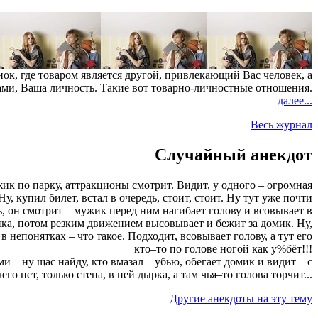
нок, где товаром является другой, привлекающий Вас человек, а
ами, Ваша личность. Такие вот товарно-личностные отношения.
далее...
Весь журнал
Случайный анекдот
ик по парку, аттракционы смотрит. Видит, у одного – огромная
 Ну, купил билет, встал в очередь, стоит, стоит. Ну тут уже почти
ь, он смотрит – мужик перед ним нагибает голову и всовывает в
ика, потом резким движением высовывает и бежит за домик. Ну,
в непонятках – что такое. Подходит, всовывает голову, а тут его
кто–то по голове ногой как у%бёт!!!
 – ну щас найду, кто вмазал – убью, обегает домик и видит – с
го нет, только стена, в ней дырка, а там чья–то голова торчит...
Другие анекдоты на эту тему