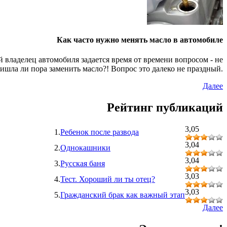
Как часто нужно менять масло в автомобиле
владелец автомобиля задается время от времени вопросом - не
ишла ли пора заменить масло?! Вопрос это далеко не праздный.
Далее
Рейтинг публикаций
3,05
1.
Ребенок после развода
3,04
2.
Однокашники
3,04
3.
Русская баня
3,03
4.
Тест. Хороший ли ты отец?
3,03
5.
Гражданский брак как важный этап
Далее