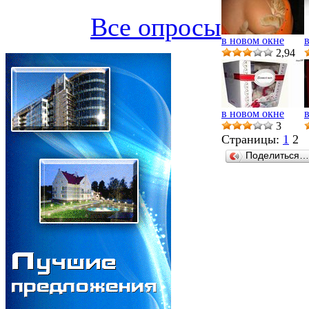
Все опросы
в новом окне
2,94
в новом окне
3
Страницы:
1
2
Поделиться…