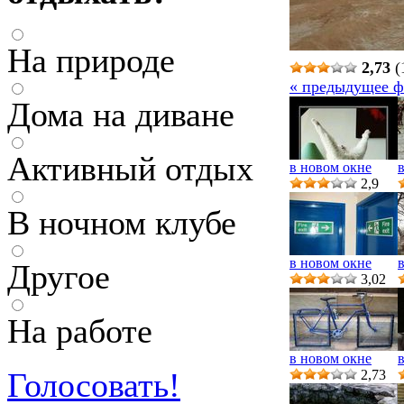
На природе
2,73
(
« предыдущее ф
Дома на диване
Активный отдых
в новом окне
2,9
В ночном клубе
в новом окне
Другое
3,02
На работе
в новом окне
Голосовать!
2,73