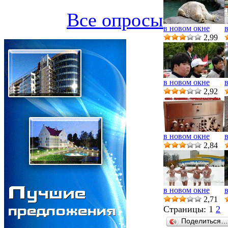
Все опросы
в новом окне
2,99
в новом окне
2,92
в новом окне
2,84
в новом окне
2,71
Страницы:
1
2
Поделиться…