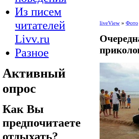
Из писем
читателей
liveView
»
Фото
Livv.ru
Очередн
приколо
Разное
Активный
опрос
Как Вы
предпочитаете
отдыхать?