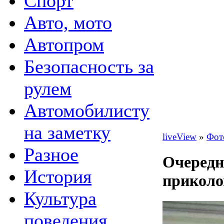
Спорт
Авто, мото
Автопром
Безопасность за
рулем
Автомобилисту
на заметку
liveView
»
Фот
Разное
Очередн
История
приколо
Культура
поведения