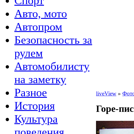
Спорт
Авто, мото
Автопром
Безопасность за
рулем
Автомобилисту
на заметку
Разное
liveView
»
Фот
История
Горе-пис
Культура
поведения