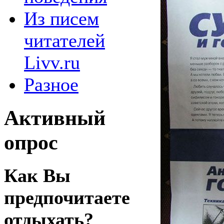
Из писем
читателей
Livv.ru
Разное
Активный
опрос
Как Вы
предпочитаете
отдыхать?