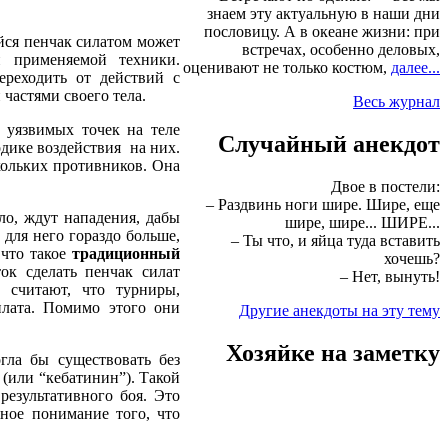
знаем эту актуальную в наши дни
пословицу. А в океане жизни: при
ся пенчак силатом может
встречах, особенно деловых,
 применяемой техники.
оценивают не только костюм,
далее...
ереходить от действий с
частями своего тела.
Весь журнал
 уязвимых точек на теле
Случайный анекдот
дике воздействия на них.
кольких противников. Она
Двое в постели:
– Раздвинь ноги шире. Шире, еще
ло, ждут нападения, дабы
шире, шире... ШИРЕ...
 для него гораздо больше,
– Ты что, и яйца туда вставить
 что такое
традиционный
хочешь?
ок сделать пенчак силат
– Нет, вынуть!
а считают, что турниры,
илата. Помимо этого они
Другие анекдоты на эту тему
Хозяйке на заметку
гла бы существовать без
(или “кебатинин”). Такой
езультативного боя. Это
жное понимание того, что