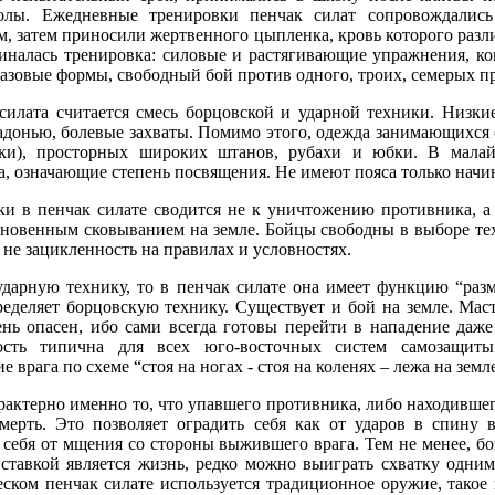
олы. Ежедневные тренировки пенчак силат сопровождались
, затем приносили жертвенного цыпленка, кровь которого разл
чиналась тренировка: силовые и растягивающие упражнения, к
базовые формы, свободный бой против одного, троих, семерых п
илата считается смесь борцовской и ударной техники. Низкие
адонью, болевые захваты. Помимо этого, одежда занимающихся 
чки), просторных широких штанов, рубахи и юбки. В малай
а, означающие степень посвящения. Не имеют пояса только нач
ки в пенчак силате сводится не к уничтожению противника, 
овенным сковыванием на земле. Бойцы свободны в выборе тех
а не зацикленность на правилах и условностях.
ударную технику, то в пенчак силате она имеет функцию “разм
еделяет борцовскую технику. Существует и бой на земле. Маст
нь опасен, ибо сами всегда готовы перейти в нападение даже
ость типична для всех юго-восточных систем самозащит
врага по схеме “стоя на ногах - стоя на коленях – лежа на земле
рактерно именно то, что упавшего противника, либо находившего
смерть. Это позволяет оградить себя как от ударов в спину 
 себя от мщения со стороны выжившего врага. Тем не менее, б
 ставкой является жизнь, редко можно выиграть схватку одни
ском пенчак силате используется традиционное оружие, такое 