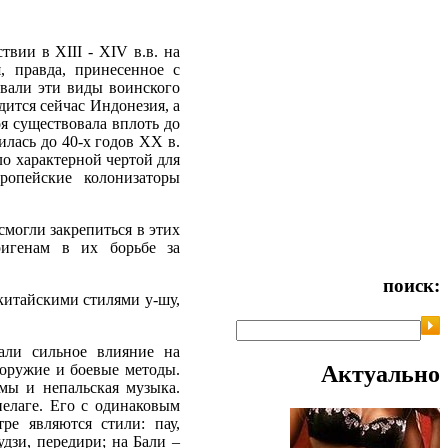
твии в XIII - XIV в.в. на
, правда, принесенное с
овали эти виды воинского
дится сейчас Индонезия, а
я существовала вплоть до
илась до 40-х годов XX в.
ло характерной чертой для
ропейские колонизаторы
могли закрепиться в этих
ригенам в их борьбе за
поиск:
китайскими стилями у-шу,
зали сильное влияние на
Актуально
 оружие и боевые методы.
мы и непальская музыка.
пелаге. Его с одинаковым
е являются стили: пау,
удзи, передири; на Бали –