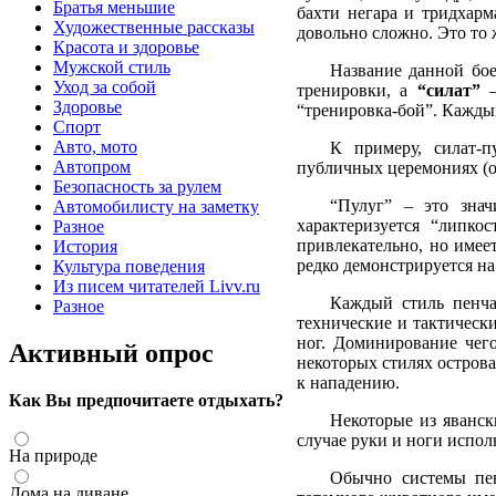
Братья меньшие
бахти негара и тридхарм
Художественные рассказы
довольно сложно. Это то 
Красота и здоровье
Мужской стиль
Название данной бо
Уход за собой
тренировки, а
“силат”
–
Здоровье
“тренировка-бой”. Каждый
Спорт
Авто, мото
К примеру, силат-п
Автопром
публичных церемониях (о
Безопасность за рулем
“Пулуг” – это знач
Автомобилисту на заметку
характеризуется “липко
Разное
привлекательно, но имее
История
редко демонстрируется на
Культура поведения
Из писем читателей Livv.ru
Каждый стиль пенча
Разное
технические и тактически
ног. Доминирование чего
Активный опрос
некоторых стилях остров
к нападению.
Как Вы предпочитаете отдыхать?
Некоторые из яванск
случае руки и ноги испол
На природе
Обычно системы пен
Дома на диване