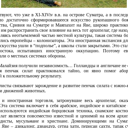
вуют, что уже в XI-XIViv в.в. на острове Суматра, а в последс
ло достаточно сформировавшееся искусство рукопашного боя
ства, Сривия на Суматре и Маяпахит на Яве, широко практик
 им распространить свое влияние на весь тот архипелаг, где нахо
ляясь неотъемлемой частью местной культуры, такая система бо
глись европейцы – колонизаторы. Эта иностранная экспансия дл
скусства ушли в “подполье”, а школы стали закрытыми. Это ста
остока, испытавших иностранную оккупацию. Поэтому ев
али о местных системах обороны.
Малайзия получили независимость… Голландцы и англичане не с
я пенчак силат практиковался тайно, он явно помог або
 к положительному результату.
исты связывают зарождение и развитие пенчак силата с южно-
и движений животных.
и иностранная торговля, затронувшие весь архипелаг, ока
Эта система включает в себя арабское, индийское и китайское
 используются индийская борцовская техника, сиамские костю
илат является повсеместно известной и ценимой на всем архи
ддисты, мусульмане и христиане. Доминирующими на Суматр
а Яве – дзикалонг, дзиандур, сетиа хати, перисаи сахти, тапак с