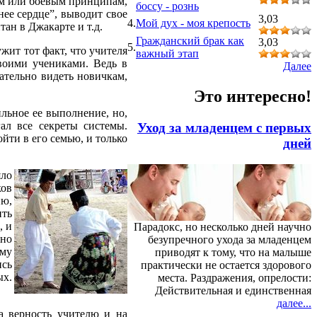
ым или боевым принципам,
боссу - рознь
нее сердце”, выводит свое
3,03
4.
Мой дух - моя крепость
ан в Джакарте и т.д.
Гражданский брак как
3,03
5.
жит тот факт, что учителя
важный этап
своими учениками. Ведь в
Далее
ательно видеть новичкам,
Это интересно!
ильное ее выполнение, но,
ал все секреты системы.
Уход за младенцем с первых
ойти в его семью, и только
дней
яло
ков
ию,
ить
, и
Парадокс, но несколько дней научно
нно
безупречного ухода за младенцем
ому
приводят к тому, что на малыше
ись
практически не остается здорового
ых.
места. Раздражения, опрелости:
Действительная и единственная
далее...
а верность учителю и на