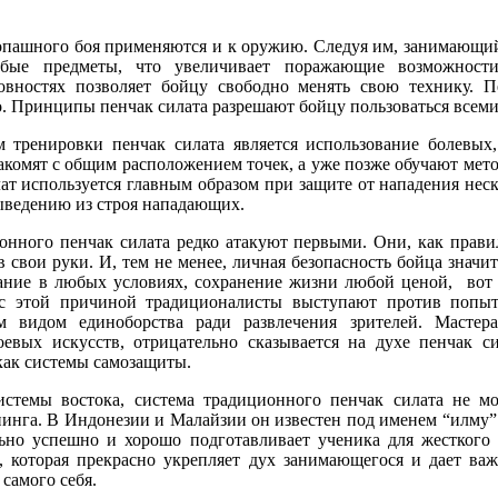
пашного боя применяются и к оружию. Следуя им, занимающий
бые предметы, что увеличивает поражающие возможности
овностях позволяет бойцу свободно менять свою технику. П
о. Принципы пенчак силата разрешают бойцу пользоваться всеми 
 тренировки пенчак силата является использование болевых,
акомят с общим расположением точек, а уже позже обучают мето
лат используется главным образом при защите от нападения нес
ыведению из строя нападающих.
нного пенчак силата редко атакуют первыми. Они, как прави
 свои руки. И, тем не менее, личная безопасность бойца значит
ание в любых условиях, сохранение жизни любой ценой, вот
 с этой причиной традиционалисты выступают против попыт
ым видом единоборства ради развлечения зрителей. Мастер
боевых искусств, отрицательно сказывается на духе пенчак с
как системы самозащиты.
истемы востока, система традиционного пенчак силата не мо
нинга. В Индонезии и Малайзии он известен под именем “илму” 
ьно успешно и хорошо подготавливает ученика для жесткого р
, которая прекрасно укрепляет дух занимающегося и дает ва
 самого себя.