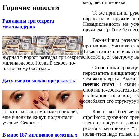
меч, шест и веревка.
Горячие новости
Те же принципы руко
обращать в оружие лю
Разгаданы три секрета
Незацикленность на усл
миллиардеров
оружием к работе без нег
Важнейшим разделом
противника. Учеников зн
Такая техника пенчак си
способствует быстрому в
Журнал "Форбс" разгадал три секрета
миллиардеров. Первый секрет по-
Сторонники традицио
настоящему богатых ...
перехватить инициативу в
чем жизнь врага. Выжив
Дату смерти можно предсказать
пенчак силат
. В связи
спортивно-состязательн
состязания этого вида 
ослабляют его структуру 
Те, кто выглядит моложе своих лет,
Как и все боевые с
еще и дольше живут, подсчитали
стройного духовного тре
ученые. Секрет ...
тренинг продуман довол
работа с внутренним “я”
полагаться надо только на
В мире 187 миллионов доменных