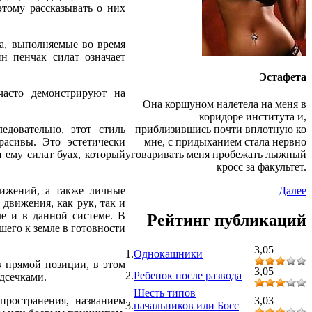
этому рассказывать о них
а, выполняемые во время
н пенчак силат означает
Эстафета
 часто демонстрируют на
Она коршуном налетела на меня в
коридоре института и,
едовательно, этот стиль
приблизившись почти вплотную ко
расивы. Это эстетически
мне, с придыханием стала нервно
 ему силат буах, который
уговаривать меня пробежать лыжный
кросс за факультет.
вижений, а также личные
Далее
 движения, как рук, так и
ле и в данной системе. В
Рейтинг публикаций
его к земле в готовности
3,05
1.
Однокашники
 прямой позиции, в этом
3,05
2.
Ребенок после развода
одсечками.
Шесть типов
пространения, названием
3,03
3.
начальников или Босс