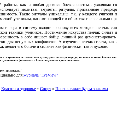
 работы, как и любая древняя боевая система, уходящая с
использует молитвы, амулеты, ритуалы, призванные предохр
язвимость. Такие ритуалы уникальны, т.к. у каждого учителя п
амяткой ученикам, напоминающей им об их связи с великими пр
м и вера в систему входят в основу всех методов пенчак сил
ской техники учеников. Постижение искусства пенчак силата
уверенность в себе лишает бойца лишний раз демонстрироват
чин для ненужных конфликтов. А изучение пенчак силата, как 
, делает его богаче и сильнее как физически, так и духовно.
лат сохранился не только как культурное наследие народа, но и как истинно боевая си
я духовного и физического благополучия каждого человека.
дем знакомы"
циально для
журнала "liveView"
»
Красота и здоровье
»
Спорт
»
Пенчак силат: будем знакомы