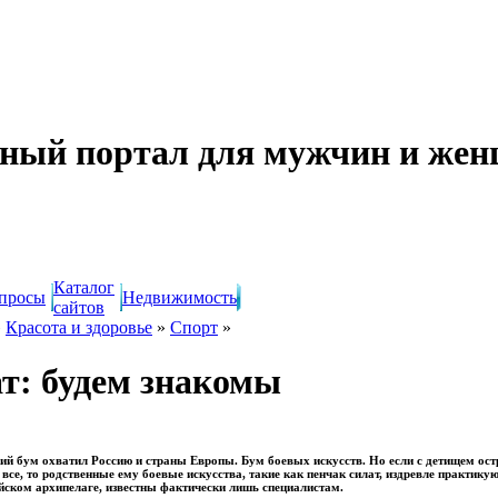
ный портал для мужчин и же
Каталог
просы
Недвижимость
сайтов
»
Красота и здоровье
»
Спорт
»
т: будем знакомы
ий бум охватил Россию и страны Европы. Бум боевых искусств. Но если с детищем ос
 все, то родственные ему боевые искусства, такие как пенчак силат, издревле практик
ском архипелаге, известны фактически лишь специалистам.