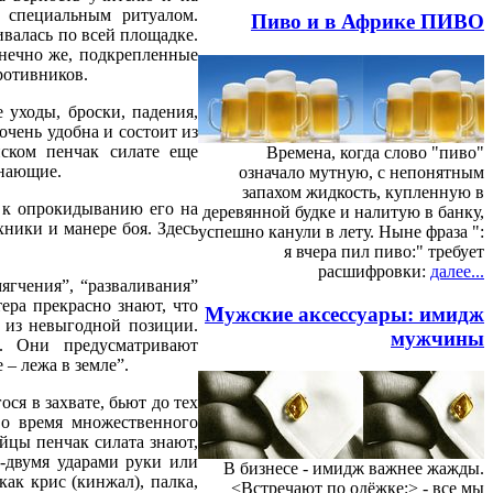
 специальным ритуалом.
Пиво и в Африке ПИВО
ивалась по всей площадке.
онечно же, подкрепленные
ротивников.
 уходы, броски, падения,
очень удобна и состоит из
ском пенчак силате еще
Времена, когда слово "пиво"
инающие.
означало мутную, с непонятным
запахом жидкость, купленную в
а к опрокидыванию его на
деревянной будке и налитую в банку,
ники и манере боя. Здесь
успешно канули в лету. Ныне фраза ":
я вчера пил пиво:" требует
расшифровки:
далее...
ягчения”, “разваливания”
ера прекрасно знают, что
Мужские аксессуары: имидж
 из невыгодной позиции.
мужчины
ы. Они предусматривают
 – лежа в земле”.
ся в захвате, бьют до тех
во время множественного
ойцы пенчак силата знают,
м-двумя ударами руки или
В бизнесе - имидж важнее жажды.
как крис (кинжал), палка,
<Встречают по одёжке:> - все мы