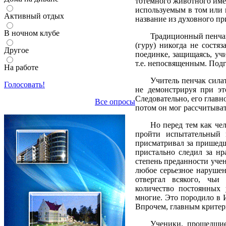
тотемного животного име
используемым в том или и
Активный отдых
название из духовного пр
В ночном клубе
Традиционный пенчак 
(гуру) никогда не состя
Другое
поединке, защищаясь, уч
т.е. непосвященным. Подг
На работе
Учитель пенчак силат
Голосовать!
не демонстрируя при эт
Следовательно, его главно
Все опросы
потом он мог рассчитыват
Но перед тем как чел
пройти испытательный 
присматривал за пришедш
пристально следил за нр
степень преданности учен
любое серьезное нарушен
отвергал всякого, чьи
количество постоянных 
многие. Это породило в 
Впрочем, главным критери
Ученики, прошедшие