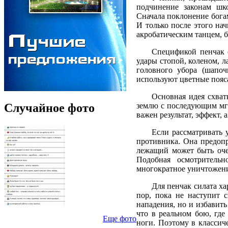
подчинение законам шк
Сначала поклонение богам
И только после этого на
акробатическим танцем, 
Спецификой пенчак с
удары стопой, коленом, л
головного убора (шапо
используют цветные пояс
Основная идея схват
Случайное фото
землю с последующим мгн
важен результат, эффект, 
Если рассматривать 
противника. Она предопр
лежащий может быть оче
Подобная осмотрительн
многократное уничтожение 
Для пенчак силата ха
пор, пока не наступит 
нападения, но и избавить
что в реальном бою, где
Еще фото
ноги. Поэтому в классиче