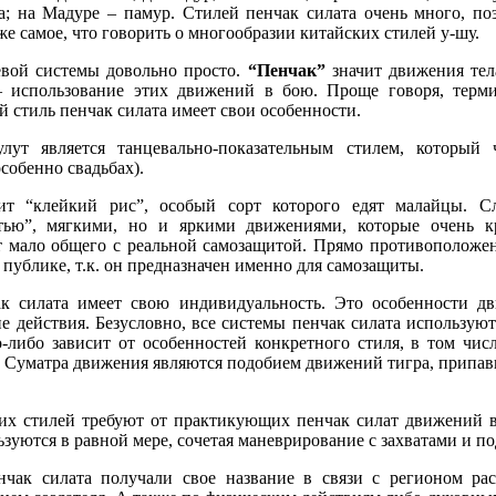
а; на Мадуре – памур. Стилей пенчак силата очень много, по
же самое, что говорить о многообразии китайских стилей у-шу.
евой системы довольно просто.
“Пенчак”
значит движения тел
 использование этих движений в бою. Проще говоря, терми
 стиль пенчак силата имеет свои особенности.
улут является танцевально-показательным стилем, который
собенно свадьбах).
ит “клейкий рис”, особый сорт которого едят малайцы. Сл
стью”, мягкими, но и яркими движениями, которые очень к
т мало общего с реальной самозащитой. Прямо противоположен
 публике, т.к. он предназначен именно для самозащиты.
к силата имеет свою индивидуальность. Это особенности д
е действия. Безусловно, все системы пенчак силата используют
-либо зависит от особенностей конкретного стиля, в том чис
а Суматра движения являются подобием движений тигра, припавш
их стилей требуют от практикующих пенчак силат движений в
ьзуются в равной мере, сочетая маневрирование с захватами и п
чак силата получали свое название в связи с регионом рас