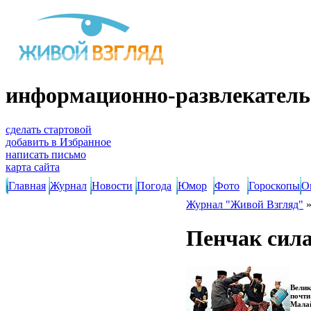
информационно-развлекатель
сделать стартовой
добавить в Избранное
написать письмо
карта сайта
Главная
Журнал
Новости
Погода
Юмор
Фото
Гороскопы
О
Журнал "Живой Взгляд"
Пенчак сила
Велик
почти
Малай