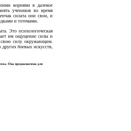
воими корнями в далекое
анять учеников во время
енчак силата они свои, и
едками и тотемами.
ата. Это психологическая
 дает им ощущение силы и
ь свою силу окружающим.
и других боевых искусств,
стема. Она предназначена для