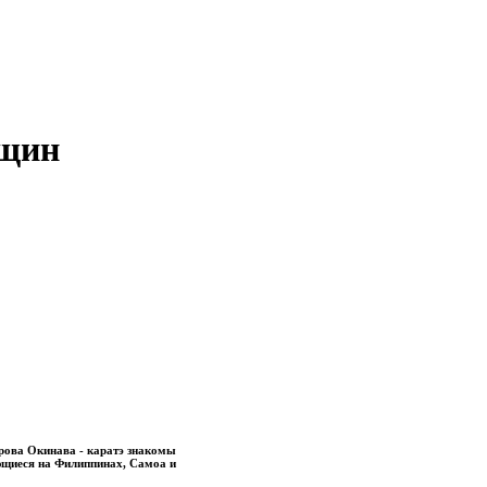
нщин
трова Окинава - каратэ знакомы
ующиеся на Филиппинах, Самоа и