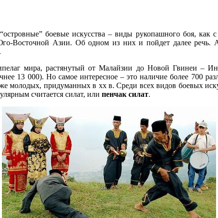
“островные” боевые искусства – виды рукопашного боя, как с 
го-Восточной Азии. Об одном из них и пойдет далее речь. А
.
пелаг мира, растянутый от Малайзии до Новой Гвинеи – Инд
чнее 13 000). Но самое интересное – это наличие более 700 ра
акже молодых, придуманных в xx в. Среди всех видов боевых ис
улярным считается силат, или
пенчак силат
.