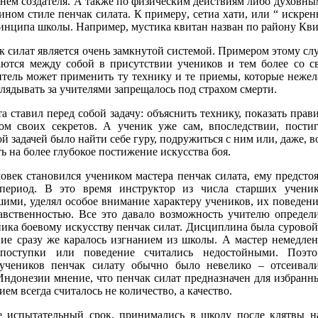
нем создателя. А также по физическим действиям либо духовн
ном стиле пенчак силата. К примеру, сетиа хати, или “ искрен
инципа школы. Например, мустика квитан назван по району Квит
силат является очень замкнутой системой. Примером этому слу
заются между собой в присутствии учеников и тем более со 
итель может применить ту технику и те приемы, которые нежел
лядывать за учителями запрещалось под страхом смерти.
а ставил перед собой задачу: объяснить технику, показать прав
ом своих секретов. А ученик уже сам, впоследствии, постиг
й задачей было найти себе гуру, подружиться с ним или, даже, в
ь на более глубокое постижение искусства боя.
овек становился учеником мастера пенчак силата, ему предсто
период. В это время инструктор из числа старших учени
ими, уделял особое внимание характеру учеников, их поведен
авственностью. Все это давало возможность учителю определ
ика боевому искусству пенчак силат. Дисциплина была суровой
ие сразу же каралось изгнанием из школы. А мастер немедле
 поступки или поведение считались недостойными. Поэт
учеников пенчак силату обычно было невелико – отсеивал
Индонезии мнение, что пенчак силат предназначен для избранн
ем всегда считалось не количество, а качество.
 испытательный срок, принимались в школу после клятвы н