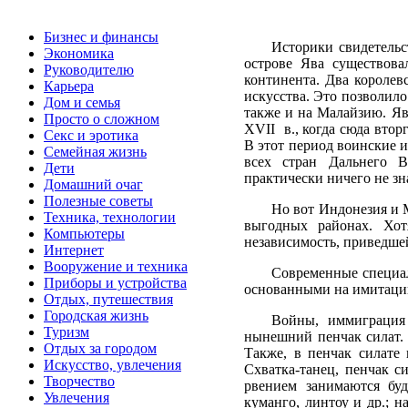
Бизнес и финансы
Историки свидетельст
Экономика
острове Ява существова
Руководителю
континента. Два королев
Карьера
искусства. Это позволило
Дом и семья
также и на Малайзию. Яв
Просто о сложном
XVII в., когда сюда втор
Секс и эротика
В этот период воинские и
Семейная жизнь
всех стран Дальнего В
Дети
практически ничего не зн
Домашний очаг
Полезные советы
Но вот Индонезия и 
Техника, технологии
выгодных районах. Хот
Компьютеры
независимость, приведшей
Интернет
Вооружение и техника
Современные специал
Приборы и устройства
основанными на имитаци
Отдых, путешествия
Городская жизнь
Войны, иммиграция 
Туризм
нынешний пенчак силат. 
Отдых за городом
Также, в пенчак силате
Искусство, увлечения
Схватка-танец, пенчак с
Творчество
рвением занимаются бу
Увлечения
куманго, линтоу и др.; н