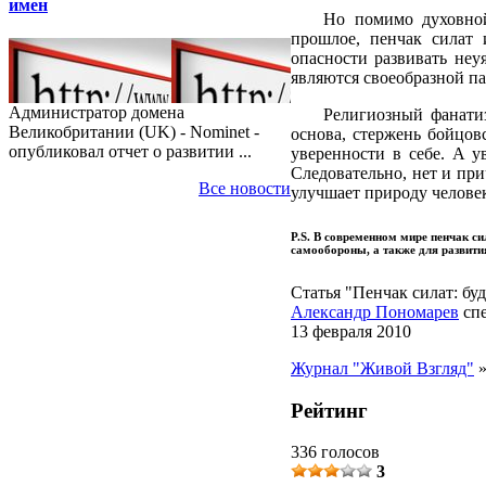
имен
Но помимо духовной
прошлое, пенчак силат 
опасности развивать неу
являются своеобразной п
Администратор домена
Религиозный фанатиз
Великобритании (UK) - Nominet -
основа, стержень бойцов
опубликовал отчет о развитии ...
уверенности в себе. А 
Следовательно, нет и при
Все новости
улучшает природу человека
P.S. В современном мире пенчак си
самообороны, а также для развити
Статья "Пенчак силат: бу
Александр Пономарев
спе
13 февраля 2010
Журнал "Живой Взгляд"
Рейтинг
336 голосов
3