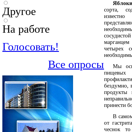
Яблок
Другое
сорта, со
известн
представл
На работе
необходимы
сосудист
марганцем
Голосовать!
четырех с
необходимы
Все опросы
Мы осв
пищевых 
профилакти
бездумно, 
продукты 
неправил
принести б
В самом
от гастрит
чеснок то