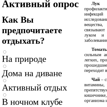
Активный опрос
Лук (
профилакт
инфекций 
Как Вы
исследова
вещества,
предпочитаете
связывают 
луком и 
отдыхать?
заболевани
Тома
сильным ан
На природе
легких, пр
прошедши
переходит 
Дома на диване
Чай
– 
витамины, 
Активный отдых
препятств
кишечнике
В ночном клубе
организма 