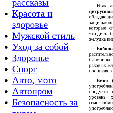
рассказы
Итак,
а
Красота и
цитрусовы
обладающи
здоровье
защищающи
которые с
Мужской стиль
что диета 
желудка ки
Уход за собой
Бобовы
растительн
Здоровье
Сапонины,
раковых кл
Спорт
проникая в 
Авто, мото
Вино (
употребле
Автопром
продукта 
уровень 
Безопасность за
гемоглобин
употребля