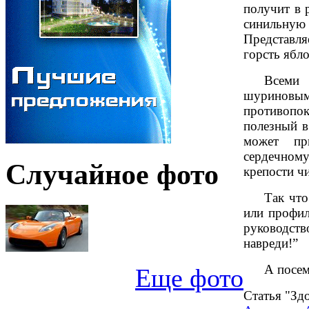
получит в 
синильную 
Представля
горсть ябл
Всеми
шуринов
противопо
полезный в
может пр
сердечном
Случайное фото
крепости ч
Так что
или профил
руководст
навреди!”
А посем
Еще фото
Статья "Зд