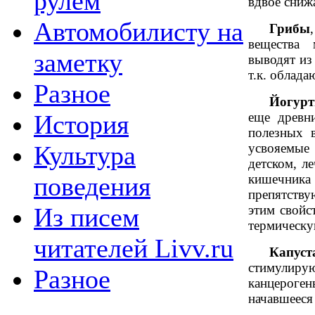
рулем
вдвое сниж
Автомобилисту на
Грибы
вещества 
заметку
выводят из
т.к. облада
Разное
Йогур
еще древн
История
полезных в
усвояемы
Культура
детском, л
кишечни
поведения
препятств
этим свойс
Из писем
термическу
читателей Livv.ru
Капуст
стимулиру
Разное
канцероген
начавшееся